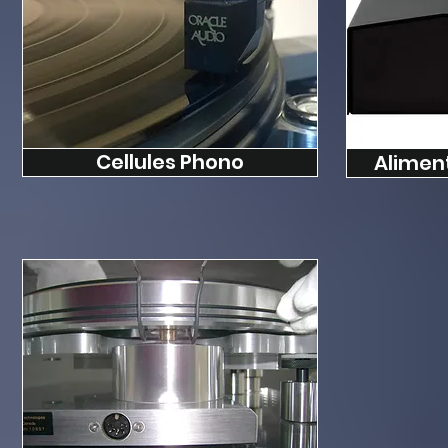
Cellules Phono
Aliment