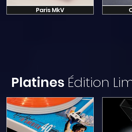
Paris MkV
O
Platines
Édition Li