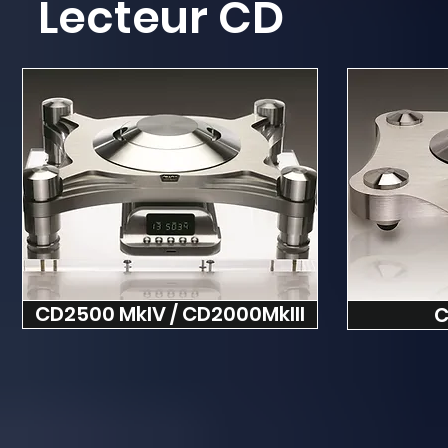
Lecteur CD
CD2500 MkIV / CD2000MkIII
C