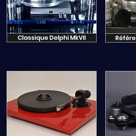
Classique Delphi MkVII
Référe