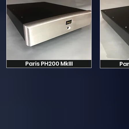
Paris PH200 MkIII
Par